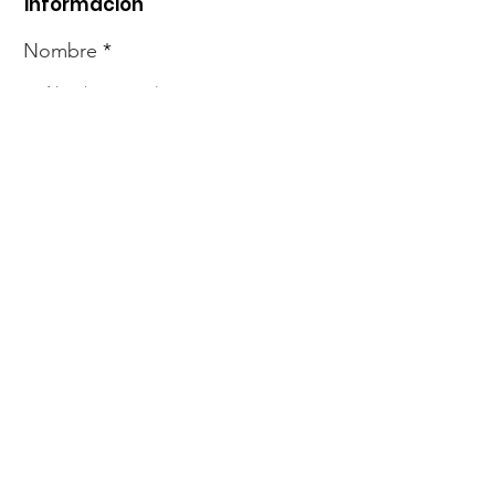
información
Nombre
Whats
Email
Enviar