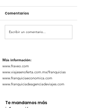
Comentarios
Escribir un comentario...
¡Acapulco y Guerrero
¡Presencia D
se Visten de Fiesta!
en la Carava
Turística de 
Más información:
www.fraveo.com
www.viajesenoferta.com.mx/franquicias
www.franquiciaeconomica.com
www.franquiciadeagenciadeviajes.com
Te mandamos más