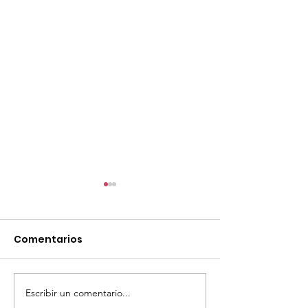
Comentarios
Escribir un comentario...
TourTravelynByFraveo