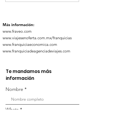
ViveMásViaja
participó en la
participó en 
capacitación vía
organizada po
Zoom
Más información:
www.fraveo.com
www.viajesenoferta.com.mx/franquicias
www.franquiciaeconomica.com
www.franquiciadeagenciadeviajes.com
Te mandamos más
información
Nombre
Whats