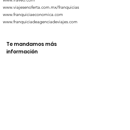
www.viajesenoferta.com.mx/franquicias
www.franquiciaeconomica.com
www.franquiciadeagenciadeviajes.com
Te mandamos más
información
Nombre
Whats
Email