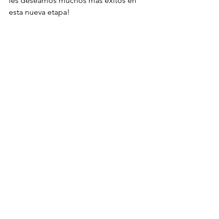
les deseamos muchos más éxitos en 
esta nueva etapa!