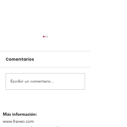
Comentarios
Escribir un comentario...
¡Acapulco y Guerrero
¡Presencia D
se Visten de Fiesta!
en la Carava
Turística de 
Más información:
www.fraveo.com