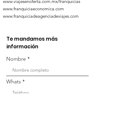
www.viajesenoferta.com.mx/franquicias
www.franquiciaeconomica.com
www.franquiciadeagenciadeviajes.com
Te mandamos más
información
Nombre
Whats
Email
Enviar