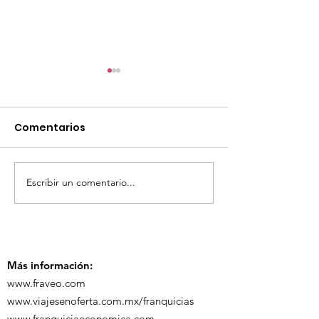
Comentarios
Escribir un comentario...
¡Acapulco y Guerrero
¡Presencia D
se Visten de Fiesta!
en la Carava
Turística de 
Más información:
www.fraveo.com
www.viajesenoferta.com.mx/franquicias
www.franquiciaeconomica.com