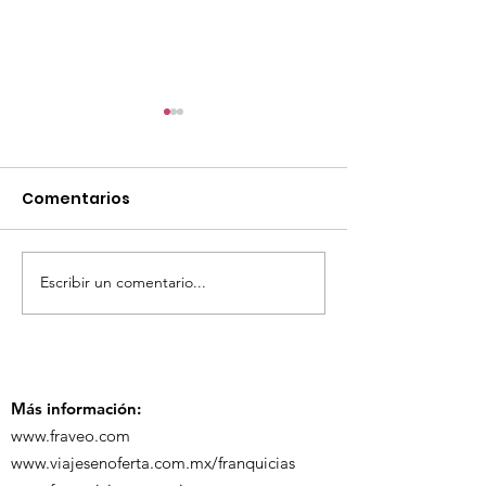
Comentarios
Escribir un comentario...
TourTravelynByFraveo
ViveMásViaja
participó en la
participó en 
capacitación vía
organizada po
Zoom
Más información:
www.fraveo.com
www.viajesenoferta.com.mx/franquicias