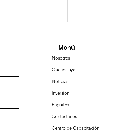
eMásViajandoByFraveo
icipó en la caravana
anizada por Nefertari
Menú
Nosotros
Qué incluye
Noticias
Inversión
Paguitos
Contáctanos
Centro de Capacitación