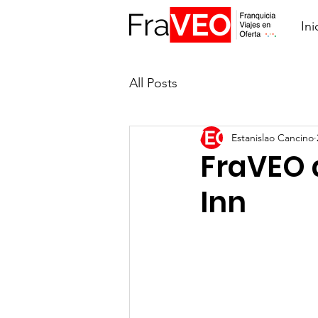
Ini
All Posts
Estanislao Cancino
FraVEO 
Inn