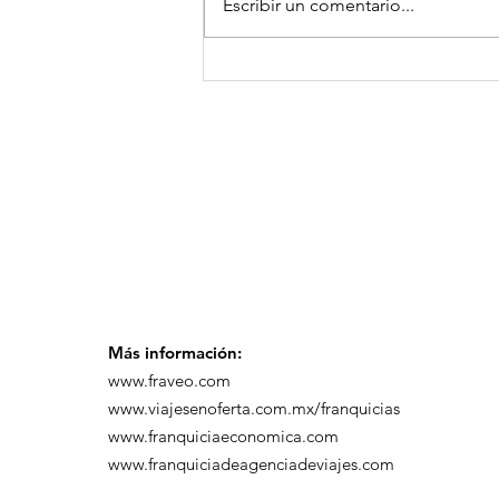
Escribir un comentario...
GoMapTravelByFraveo
participó en un
desayuno de
capacitación realizado
en el Hotel Casa Mayor
Más información:
www.fraveo.com
www.viajesenoferta.com.mx/franquicias
www.franquiciaeconomica.com
www.franquiciadeagenciadeviajes.com