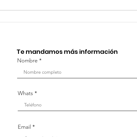
TourTravelynByFraveo
Viv
participó en la
part
capacitación vía Zoom
org
Te mandamos más información
Nombre
Whats
Email