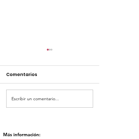
Comentarios
Escribir un comentario...
TourTravelynByFraveo
ViveMásViaja
participó en la
participó en 
capacitación vía
organizada po
Zoom
Más información: