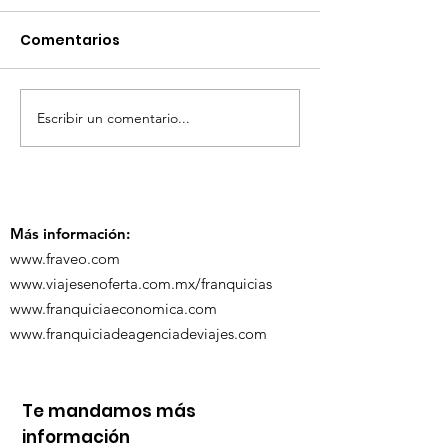
Comentarios
Escribir un comentario...
¡Acapulco y Guerrero
¡Presencia D
se Visten de Fiesta!
en la Carava
Turística de 
Más información:
www.fraveo.com
www.viajesenoferta.com.mx/franquicias
www.franquiciaeconomica.com
www.franquiciadeagenciadeviajes.com
Te mandamos más
información