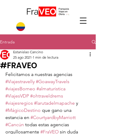
Entrada
Estanislao Cancino
25 ago 2021
1 min de lectura
#FRAVEO
Felicitamos a nuestras agencias 
#Viajestravelly
#GoawayTravels
#viajesBorneo
#almaturistica
#ViajesVDP
#ohtraveldrems
#viajesregios
#larutadelmapache
 y 
#MágicoDestino
 que gano una 
estancia en 
#CourtyardbyMarriott
#Cancún
 todas estas agencias 
orgullosamente 
#FraVEO
 sin duda 