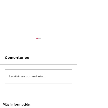
Comentarios
Escribir un comentario...
TourTravelynByFraveo
ViveMásViaja
participó en la
participó en 
capacitación vía
organizada po
Zoom
Más información: