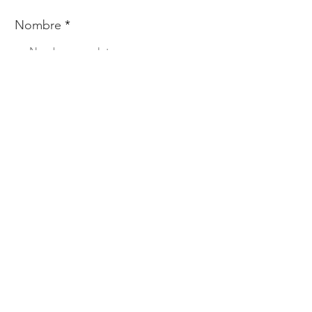
Nombre
Whats
Email
Enviar