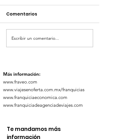
Comentarios
Escribir un comentario...
TourTravelynByFraveo
ViveMásViaja
participó en la
participó en 
capacitación vía
organizada po
Zoom
Más información:
www.fraveo.com
www.viajesenoferta.com.mx/franquicias
www.franquiciaeconomica.com
www.franquiciadeagenciadeviajes.com
Te mandamos más
información