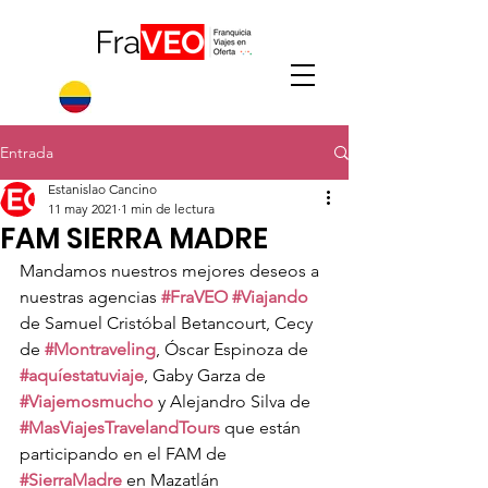
Entrada
Estanislao Cancino
11 may 2021
1 min de lectura
FAM SIERRA MADRE
Mandamos nuestros mejores deseos a 
nuestras agencias 
#FraVEO
#Viajando
de Samuel Cristóbal Betancourt, Cecy 
de 
#Montraveling
, Óscar Espinoza de 
#aquíestatuviaje
, Gaby Garza de 
#Viajemosmucho
 y Alejandro Silva de 
#MasViajesTravelandTours
 que están 
participando en el FAM de 
#SierraMadre
 en Mazatlán