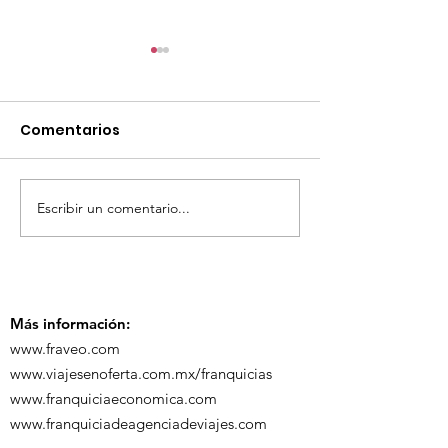
Comentarios
Escribir un comentario...
TourTravelynByFraveo
ViveMásViaja
participó en la
participó en 
capacitación vía
organizada po
Zoom
Más información:
www.fraveo.com
www.viajesenoferta.com.mx/franquicias
www.franquiciaeconomica.com
www.franquiciadeagenciadeviajes.com