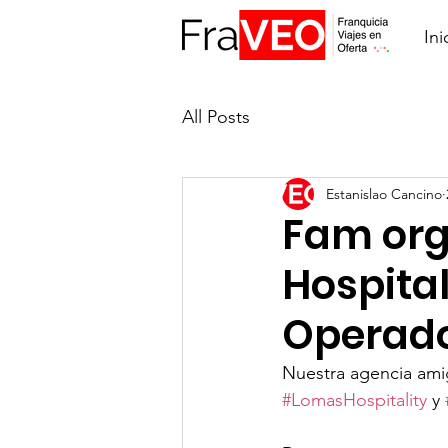
Ini
All Posts
Estanislao Cancino
Fam org
Hospital
Operad
Nuestra agencia ami
#LomasHospitality
 y 