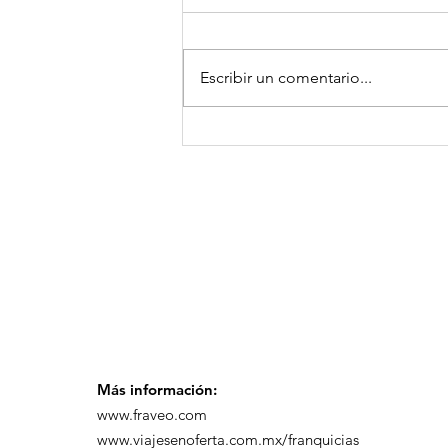
Escribir un comentario...
GoMapTravelByFraveo
participó en un
desayuno de
capacitación realizado
en el Hotel Casa Mayor
Más información:
www.fraveo.com
www.viajesenoferta.com.mx/franquicias