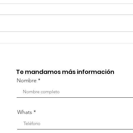
TourTravelynByFraveo
Viv
participó en la
part
capacitación vía Zoom
org
Te mandamos más información
Nombre
Whats