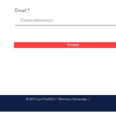
Email
Enviar
© 2017 por FraVEO
|
Términos Generales
|