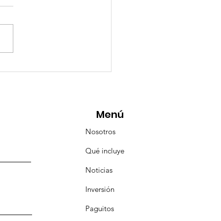
eMásViajandoByFraveo
icipó en la caravana
anizada por Nefertari
Menú
Nosotros
Qué incluye
Noticias
Inversión
Paguitos