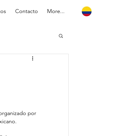
tos
Contacto
More...
 organizado por 
xicano.