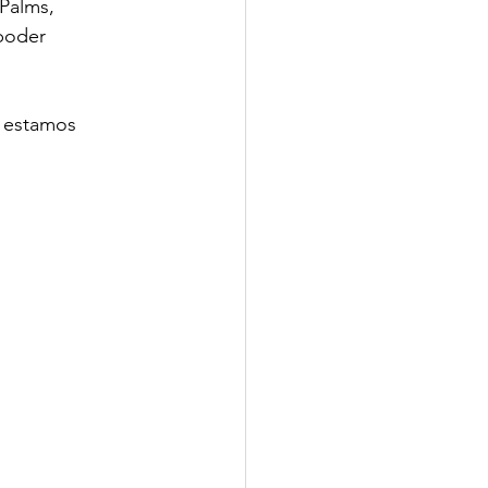
Palms, 
poder 
e estamos 