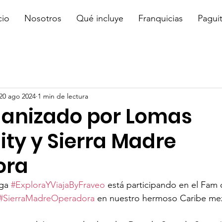
cio
Nosotros
Qué incluye
Franquicias
Pagui
20 ago 2024
1 min de lectura
anizado por Lomas
ity y Sierra Madre
ora
ga 
#ExploraYViajaByFraveo
 está participando en el Fam
#SierraMadreOperadora
 en nuestro hermoso Caribe me