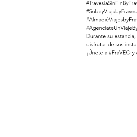
#TravesíaSinFinByFr
#SubeyViajabyFrave
#AlmadiéViajesbyFr
#AgenciateUnViajeB
Durante su estancia,
disfrutar de sus ins
¡Únete a 
#FraVEO
 y