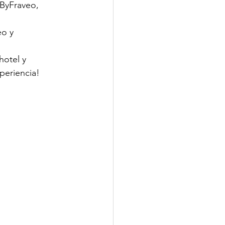
aByFraveo
, 
eo
 y 
hotel y 
periencia!