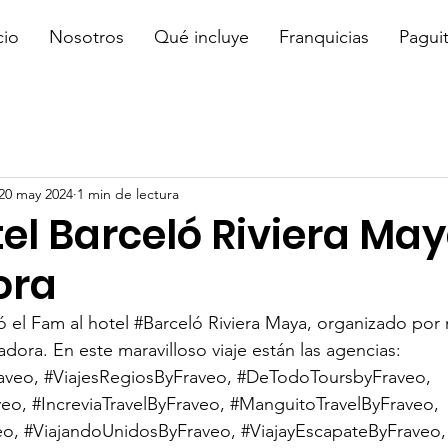
cio
Nosotros
Qué incluye
Franquicias
Pagui
20 may 2024
1 min de lectura
el Barceló Riviera Ma
ora
ó el Fam al hotel 
#Barceló
 Riviera Maya, organizado por 
adora
. En este maravilloso viaje están las agencias: 
aveo
, 
#ViajesRegiosByFraveo
, 
#DeTodoToursbyFraveo
, 
veo
, 
#IncreviaTravelByFraveo
, 
#ManguitoTravelByFraveo
, 
eo
, 
#ViajandoUnidosByFraveo
, 
#ViajayEscapateByFraveo
,