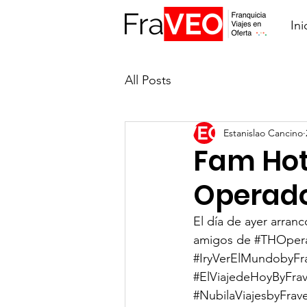
Ini
All Posts
Estanislao Cancino
Fam Hot
Operad
El día de ayer arranc
amigos de 
#THOper
#IryVerElMundobyFr
#ElViajedeHoyByFra
#NubilaViajesbyFrav