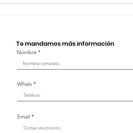
TourTravelynByFraveo
Viv
participó en la
part
capacitación vía Zoom
org
Te mandamos más información
Nombre
Whats
Email