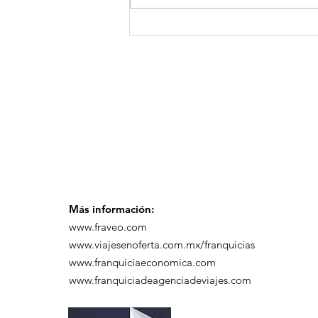
GoMapTravelByFraveo
participó en un
desayuno de
capacitación realizado
en el Hotel Casa Mayor
Más información:
www.fraveo.com
www.viajesenoferta.com.mx/franquicias
www.franquiciaeconomica.com
www.franquiciadeagenciadeviajes.com