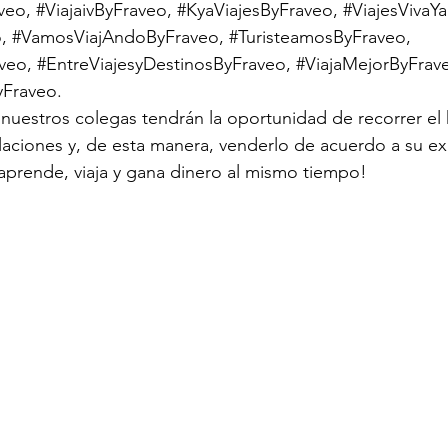
aveo
, 
#ViajaivByFraveo
, 
#KyaViajesByFraveo
, 
#ViajesVivaY
o
, 
#VamosViajAndoByFraveo
, 
#TuristeamosByFraveo
, 
aveo
, 
#EntreViajesyDestinosByFraveo
, 
#ViajaMejorByFrav
yFraveo
.
 nuestros colegas tendrán la oportunidad de recorrer el 
talaciones y, de esta manera, venderlo de acuerdo a su ex
 aprende, viaja y gana dinero al mismo tiempo!