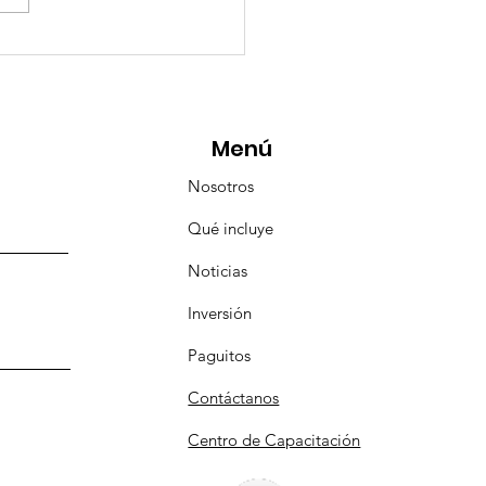
eMásViajandoByFraveo
icipó en la caravana
anizada por Nefertari
Menú
Nosotros
Qué incluye
Noticias
Inversión
Paguitos
Contáctanos
Centro de Capacitación