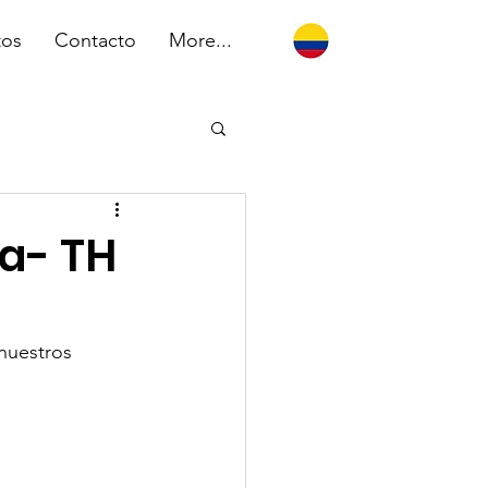
tos
Contacto
More...
ya- TH
nuestros 
 