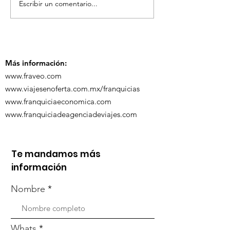
Escribir un comentario...
¡Acapulco y Guerrero
¡Presencia D
se Visten de Fiesta!
en la Carava
Turística de 
Más información:
www.fraveo.com
www.viajesenoferta.com.mx/franquicias
www.franquiciaeconomica.com
www.franquiciadeagenciadeviajes.com
Te mandamos más
información
Nombre
Whats