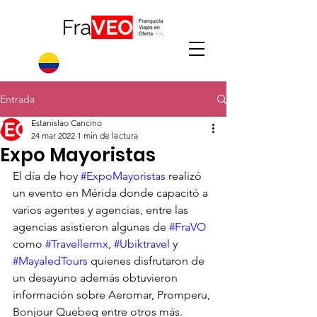
Entrada
Estanislao Cancino
24 mar 2022
1 min de lectura
Expo Mayoristas
El día de hoy 
#ExpoMayoristas
 realizó 
un evento en Mérida donde capacitó a 
varios agentes y agencias, entre las 
agencias asistieron algunas de 
#FraVO
como 
#Travellermx
, 
#Ubiktravel
 y 
#MayaledTours
 quienes disfrutaron de 
un desayuno además obtuvieron 
información sobre Aeromar, Promperu, 
Bonjour Quebeq entre otros más. 