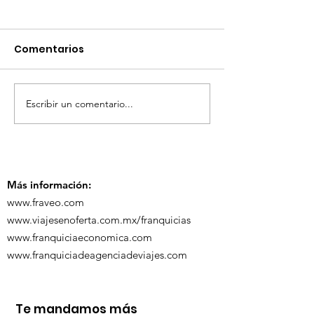
Comentarios
Escribir un comentario...
TourTravelynByFraveo
ViveMásViaja
participó en la
participó en 
capacitación vía
organizada po
Zoom
Más información:
www.fraveo.com
www.viajesenoferta.com.mx/franquicias
www.franquiciaeconomica.com
www.franquiciadeagenciadeviajes.com
Te mandamos más