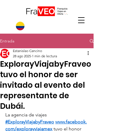
Entrada
Estanislao Cancino
28 ago 2025
1 min de lectura
ExplorayViajabyFraveo
tuvo el honor de ser
invitado al evento del
representante de
Dubái.
La agencia de viajes 
#ExplorayViajabyFraveo
www.facebook.
com/explorayviajamex
 tuvo el honor 