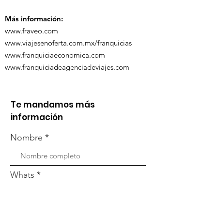
organizada po
Zoom
Más información:
www.fraveo.com
www.viajesenoferta.com.mx/franquicias
www.franquiciaeconomica.com
www.franquiciadeagenciadeviajes.com
Te mandamos más
información
Nombre
Whats
Email