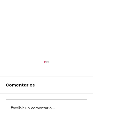
Comentarios
Escribir un comentario...
TourTravelynByFraveo
ViveMásViaja
participó en la
participó en 
capacitación vía