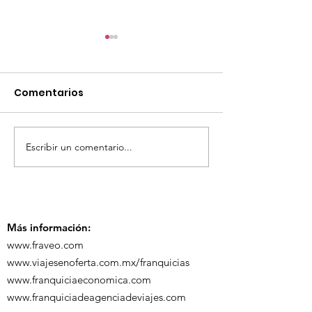
Comentarios
Escribir un comentario...
TourTravelynByFraveo
ViveMásViaja
participó en la
participó en 
capacitación vía
organizada po
Zoom
Más información:
www.fraveo.com
www.viajesenoferta.com.mx/franquicias
www.franquiciaeconomica.com
www.franquiciadeagenciadeviajes.com