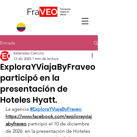
Entrada
Estanislao Cancino
12 dic 2025
1 min de lectura
ExploraYViajaByFraveo
participó en la
presentación de
Hoteles Hyatt.
La agencia 
#ExploraYViajaByFraveo
https://www.facebook.com/explorayviaj
abyfraveo
 participó el 10 de diciembre 
de 2026  en la presentación de Hoteles 