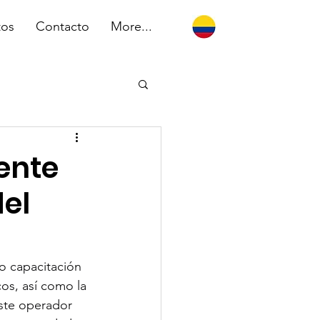
tos
Contacto
More...
sente
el
o capacitación 
os, así como la 
este operador 