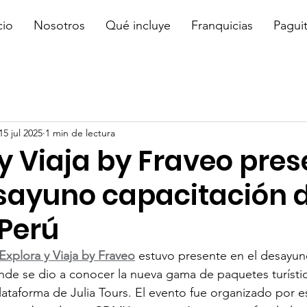
cio
Nosotros
Qué incluye
Franquicias
Pagui
15 jul 2025
1 min de lectura
y Viaja by Fraveo pre
esayuno capacitación d
 Perú
Explora y Viaja by Fraveo
 estuvo presente en el desayun
nde se dio a conocer la nueva gama de paquetes turístic
lataforma de Julia Tours. El evento fue organizado por 