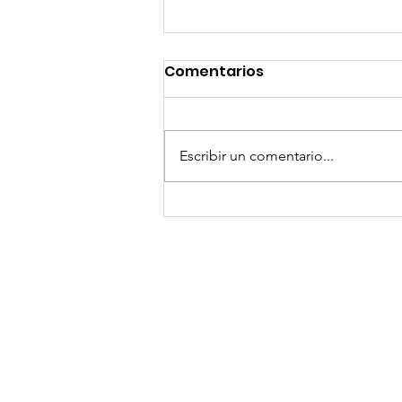
Comentarios
Escribir un comentario...
GoMapTravelByFraveo
participó en un
desayuno de
capacitación realizado
en el Hotel Casa Mayor