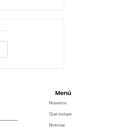
eMásViajandoByFraveo
icipó en la caravana
anizada por Nefertari
Menú
Nosotros
Qué incluye
Noticias