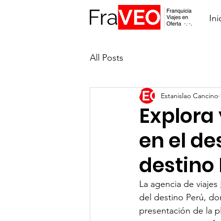
Ini
All Posts
Estanislao Cancino
Explora 
en el d
destino
La agencia de viajes 
del destino Perú, do
presentación de la p