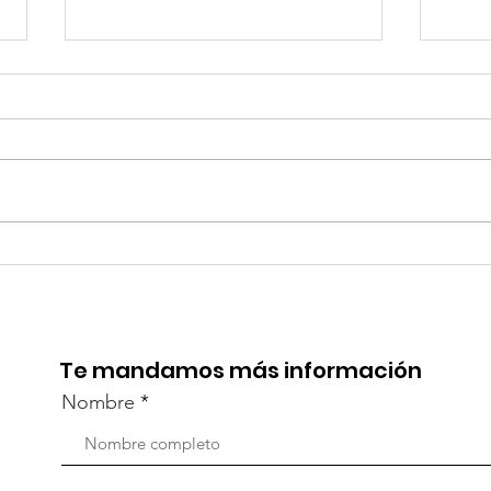
TourTravelynByFraveo
Viv
participó en la
part
capacitación vía Zoom
org
Te mandamos más información
Nombre