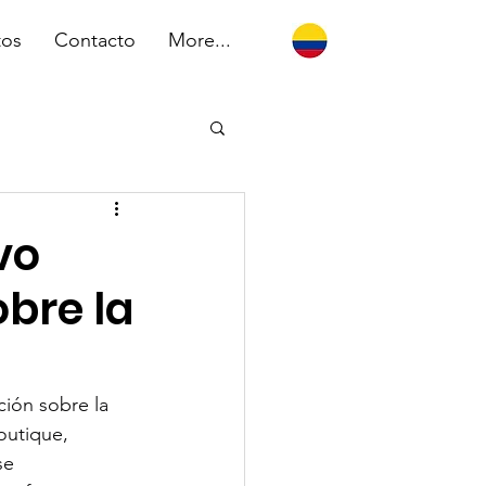
tos
Contacto
More...
vo
obre la
ción sobre la 
outique, 
se 