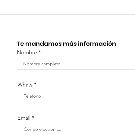
TourTravelynByFraveo
Viv
participó en la
part
capacitación vía Zoom
org
Te mandamos más información
Nombre
Whats
Email