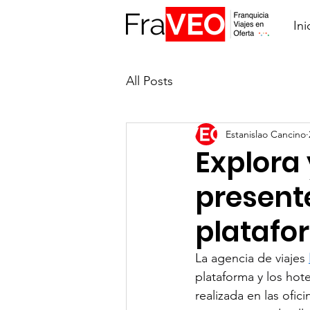
Ini
All Posts
Estanislao Cancino
Explora 
presente
platafo
La agencia de viajes 
plataforma y los ho
realizada en las ofic