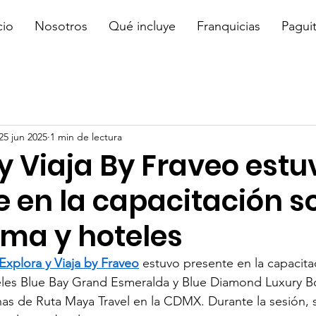
cio
Nosotros
Qué incluye
Franquicias
Pagui
25 jun 2025
1 min de lectura
y Viaja By Fraveo estu
 en la capacitación s
rma y hoteles
Explora y Viaja by Fraveo
 estuvo presente en la capacita
teles Blue Bay Grand Esmeralda y Blue Diamond Luxury B
inas de Ruta Maya Travel en la CDMX. Durante la sesión, 