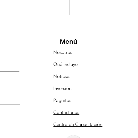
eMásViajandoByFraveo
icipó en la caravana
anizada por Nefertari
Menú
Nosotros
Qué incluye
Noticias
Inversión
Paguitos
Contáctanos
Centro de Capacitación