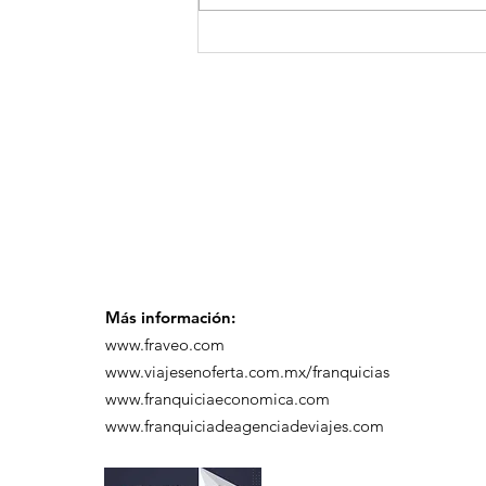
GoMapTravelByFraveo
participó en un
desayuno de
capacitación realizado
en el Hotel Casa Mayor
Más información:
www.fraveo.com
www.viajesenoferta.com.mx/franquicias
www.franquiciaeconomica.com
www.franquiciadeagenciadeviajes.com