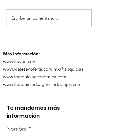
Escribir un comentario...
TourTravelynByFraveo
ViveMásViaja
participó en la
participó en 
capacitación vía
organizada po
Zoom
Más información:
www.fraveo.com
www.viajesenoferta.com.mx/franquicias
www.franquiciaeconomica.com
www.franquiciadeagenciadeviajes.com
Te mandamos más
información
Nombre