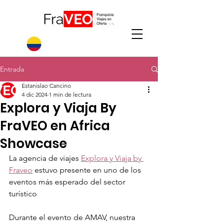
Entrada
Estanislao Cancino
4 dic 2024
1 min de lectura
Explora y Viaja By
FraVEO en Africa
Showcase
La agencia de viajes 
Explora y Viaja by 
Fraveo
 estuvo presente en uno de los 
eventos más esperado del sector 
turístico
Durante el evento de AMAV, nuestra 