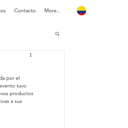
tos
Contacto
More...
da por el 
evento tuvo 
evos productos 
ivas a sus 