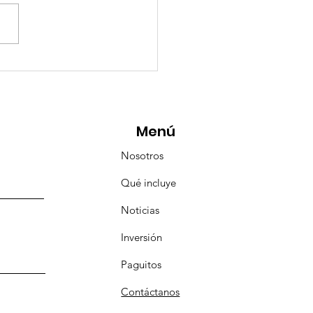
esencia Destacada en
aravana Turística de
pulco!
Menú
Nosotros
Qué incluye
Noticias
Inversión
Paguitos
Contáctanos