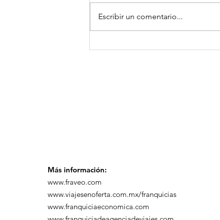
Escribir un comentario...
¡Arte, Vino y las Mejores
Playas de Florida!
Más información:
www.fraveo.com
www.viajesenoferta.com.mx/franquicias
www.franquiciaeconomica.com
www.franquiciadeagenciadeviajes.com