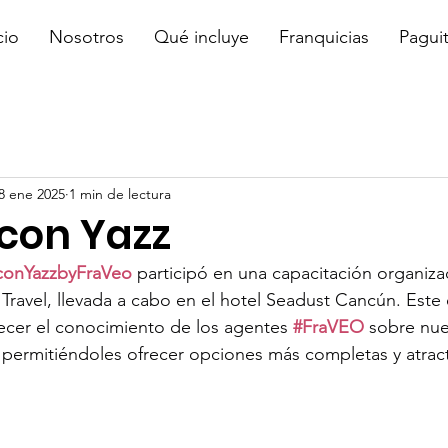
cio
Nosotros
Qué incluye
Franquicias
Pagui
8 ene 2025
1 min de lectura
 con Yazz
conYazzbyFraVeo
 participó en una capacitación organiza
ravel, llevada a cabo en el hotel Seadust Cancún. Este 
ecer el conocimiento de los agentes 
#FraVEO
 sobre nu
s, permitiéndoles ofrecer opciones más completas y atract