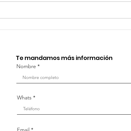
¡Acapulco y Guerrero se
¡Pr
Visten de Fiesta!
la C
Aca
Te mandamos más información
Nombre
Whats
Email