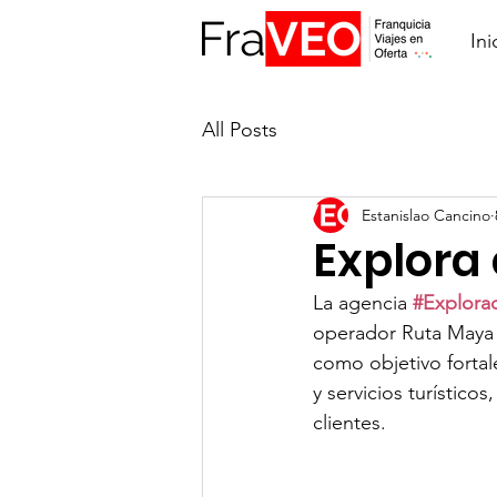
Ini
All Posts
Estanislao Cancino
Explora
La agencia 
#Explora
operador Ruta Maya T
como objetivo fortal
y servicios turístico
clientes.