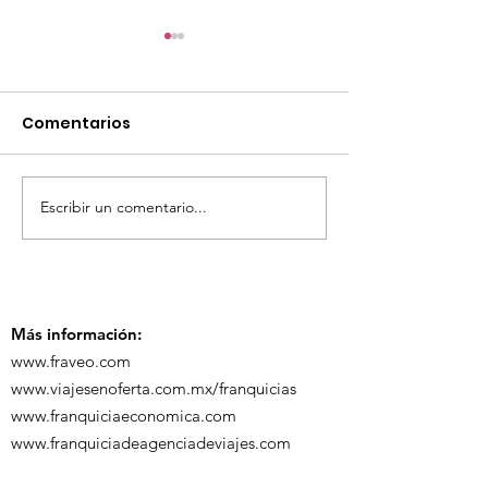
Comentarios
Escribir un comentario...
TourTravelynByFraveo
ViveMásViaja
participó en la
participó en 
capacitación vía
organizada po
Zoom
Más información:
www.fraveo.com
www.viajesenoferta.com.mx/franquicias
www.franquiciaeconomica.com
www.franquiciadeagenciadeviajes.com