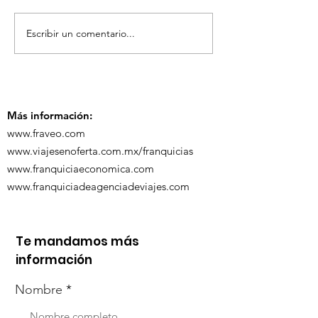
Escribir un comentario...
TourTravelynByFraveo
ViveMásViaja
participó en la
participó en 
capacitación vía
organizada po
Zoom
Más información:
www.fraveo.com
www.viajesenoferta.com.mx/franquicias
www.franquiciaeconomica.com
www.franquiciadeagenciadeviajes.com
Te mandamos más
información
Nombre