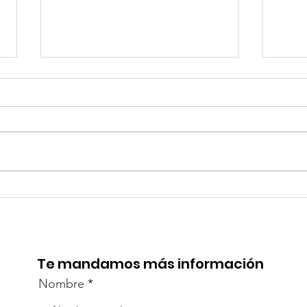
TourTravelynByFraveo
Viv
participó en la
part
capacitación vía Zoom
org
Te mandamos más información
Nombre