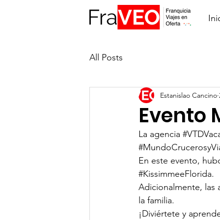
Ini
All Posts
Estanislao Cancino
Evento 
La agencia 
#VTDVaca
#MundoCrucerosyVi
En este evento, hub
#KissimmeeFlorida
.
Adicionalmente, las 
la familia.
¡Diviértete y aprend