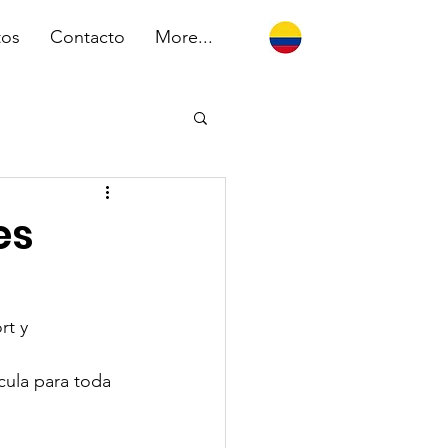
tos
Contacto
More...
es
rt
 y 
cula para toda 