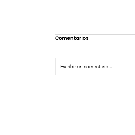
Comentarios
Escribir un comentario...
GoMapTravelByFraveo
participó en un
desayuno de
capacitación realizado
en el Hotel Casa Mayor