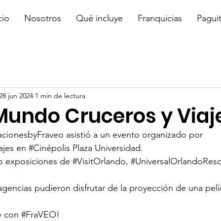
cio
Nosotros
Qué incluye
Franquicias
Pagui
28 jun 2024
1 min de lectura
Mundo Cruceros y Viaj
cionesbyFraveo
 asistió a un evento organizado por 
ajes
 en 
#Cinépolis
 Plaza Universidad.
o exposiciones de 
#VisitOrlando
, 
#UniversalOrlandoReso
agencias pudieron disfrutar de la proyección de una pelí
e con 
#FraVEO
!