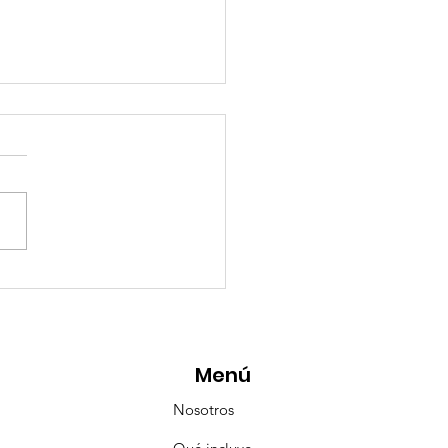
eMásViajandoByFraveo
icipó en la caravana
anizada por Nefertari
Menú
Nosotros