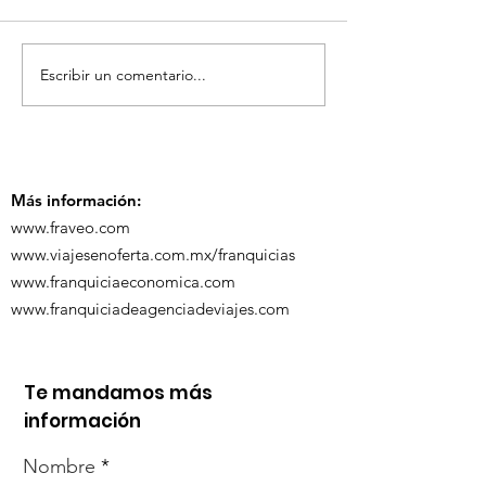
Escribir un comentario...
TourTravelynByFraveo
ViveMásViaja
participó en la
participó en 
capacitación vía
organizada po
Zoom
Más información:
www.fraveo.com
www.viajesenoferta.com.mx/franquicias
www.franquiciaeconomica.com
www.franquiciadeagenciadeviajes.com
Te mandamos más
información
Nombre