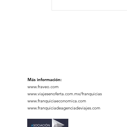
GoMapTravelByFraveo
participó en un
desayuno de
capacitación realizado
en el Hotel Casa Mayor
Más información:
www.fraveo.com
www.viajesenoferta.com.mx/franquicias
www.franquiciaeconomica.com
www.franquiciadeagenciadeviajes.com