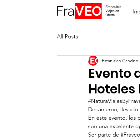
Ini
All Posts
Estanislao Cancino
Evento 
Hoteles
#NaturaViajesByFrav
Decameron, llevado 
En este evento, los p
son una excelente op
Ser parte de 
#Frave