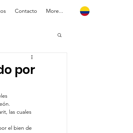
tos
Contacto
More...
do por
les 
eón.
it, las cuales 
or el bien de 