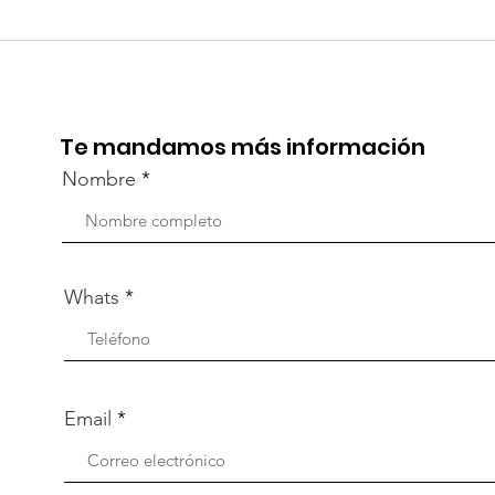
TourTravelynByFraveo
Viv
participó en la
part
capacitación vía Zoom
org
Te mandamos más información
Nombre
Whats
Email