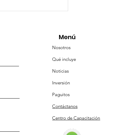
eMásViajandoByFraveo
icipó en la caravana
anizada por Nefertari
Menú
Nosotros
Qué incluye
Noticias
Inversión
Paguitos
Contáctanos
Centro de Capacitación