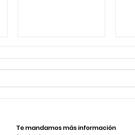
¡Acapulco y Guerrero se
¡Pr
Visten de Fiesta!
la C
Aca
Te mandamos más información