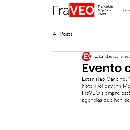
Ini
All Posts
Estanislao Cancino
Evento 
Estanislao Cancino,
hotel Holiday Inn Mé
FraVEO siempre está
agencias que han dep