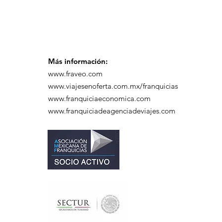
Más información:
www.fraveo.com
www.viajesenoferta.com.mx/franquicias
www.franquiciaeconomica.com
www.franquiciadeagenciadeviajes.com