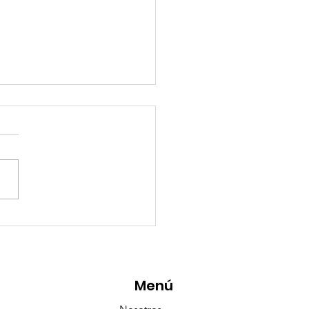
esencia Destacada en
aravana Turística de
pulco!
Menú