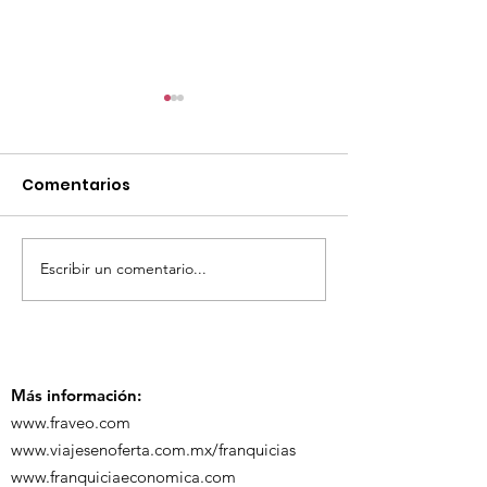
Comentarios
Escribir un comentario...
TourTravelynByFraveo
ViveMásViaja
participó en la
participó en 
capacitación vía
organizada po
Zoom
Más información:
www.fraveo.com
www.viajesenoferta.com.mx/franquicias
www.franquiciaeconomica.com