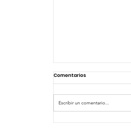
Comentarios
Escribir un comentario...
GoMapTravelByFraveo
participó en un