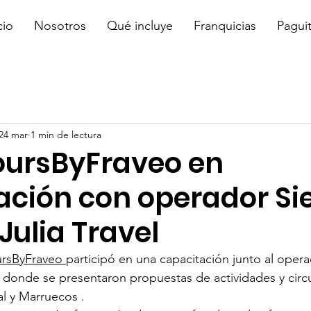
cio
Nosotros
Qué incluye
Franquicias
Pagui
24 mar
1 min de lectura
toursByFraveo en
ación con operador Si
Julia Travel
ursByFraveo 
participó en una capacitación junto al opera
 , donde se presentaron propuestas de actividades y circ
l y Marruecos .