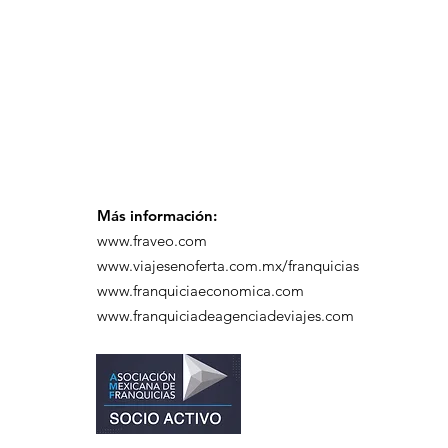
desayuno de
capacitación realizado
en el Hotel Casa Mayor
Más información:
www.fraveo.com
www.viajesenoferta.com.mx/franquicias
www.franquiciaeconomica.com
www.franquiciadeagenciadeviajes.com