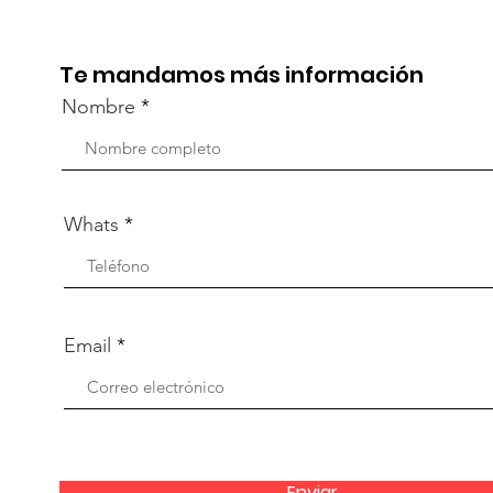
part
capacitación vía Zoom
org
Te mandamos más información
Nombre
Whats
Email
Enviar