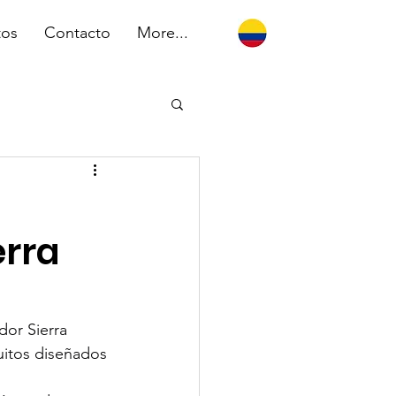
tos
Contacto
More...
erra
dor Sierra 
uitos diseñados 