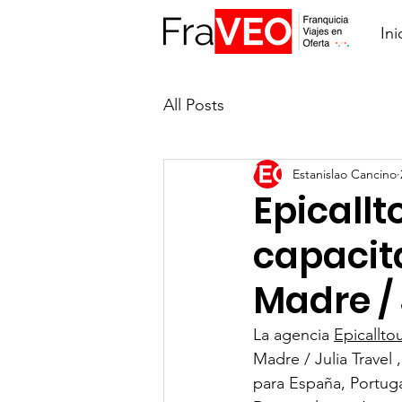
Ini
All Posts
Estanislao Cancino
Epicall
capacit
Madre / 
La agencia 
Epicallto
Madre / Julia Travel
para España, Portuga