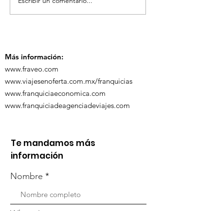
Escribir un comentario...
TourTravelynByFraveo
ViveMásViaja
participó en la
participó en 
capacitación vía
organizada po
Zoom
Más información:
www.fraveo.com
www.viajesenoferta.com.mx/franquicias
www.franquiciaeconomica.com
www.franquiciadeagenciadeviajes.com
Te mandamos más
información
Nombre
Whats