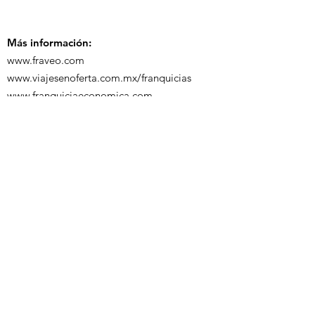
Turística de 
Más información:
www.fraveo.com
www.viajesenoferta.com.mx/franquicias
www.franquiciaeconomica.com
www.franquiciadeagenciadeviajes.com
Te mandamos más
información
Nombre
Whats