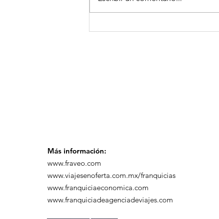
¡Arte, Vino y las Mejores
Playas de Florida!
Más información:
www.fraveo.com
www.viajesenoferta.com.mx/franquicias
www.franquiciaeconomica.com
www.franquiciadeagenciadeviajes.com