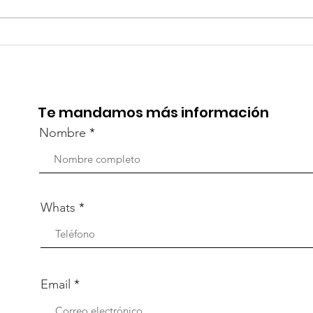
¡Acapulco y Guerrero se
¡Pr
Visten de Fiesta!
la C
Aca
Te mandamos más información
Nombre
Whats
Email