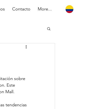
tos
Contacto
More...
itación sobre 
on. Este 
on Mall.
mas tendencias 