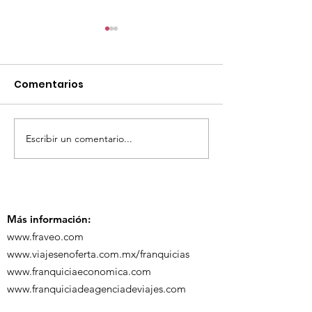
Comentarios
Escribir un comentario...
TourTravelynByFraveo
ViveMásViaja
participó en la
participó en 
capacitación vía
organizada po
Zoom
Más información:
www.fraveo.com
www.viajesenoferta.com.mx/franquicias
www.franquiciaeconomica.com
www.franquiciadeagenciadeviajes.com