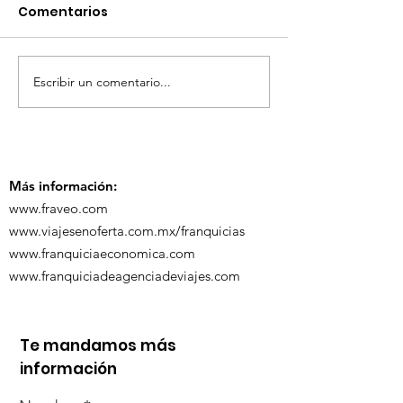
Comentarios
Escribir un comentario...
TourTravelynByFraveo
ViveMásViaja
participó en la
participó en 
capacitación vía
organizada po
Zoom
Más información:
www.fraveo.com
www.viajesenoferta.com.mx/franquicias
www.franquiciaeconomica.com
www.franquiciadeagenciadeviajes.com
Te mandamos más
información