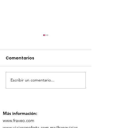
Comentarios
Escribir un comentario...
TourTravelynByFraveo
ViveMásViaja
participó en la
participó en 
capacitación vía
organizada po
Zoom
Más información:
www.fraveo.com
www.viajesenoferta.com.mx/franquicias