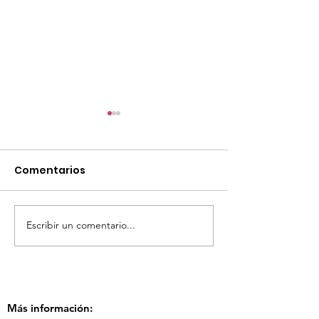
Comentarios
Escribir un comentario...
TourTravelynByFraveo
ViveMásViaja
participó en la
participó en 
capacitación vía
organizada po
Zoom
Más información: