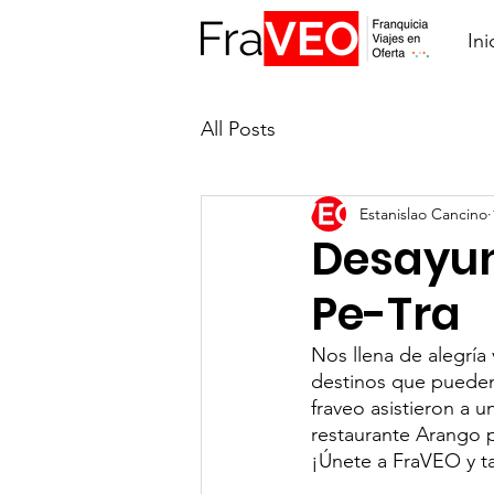
Ini
All Posts
Estanislao Cancino
Desayun
Pe-Tra
Nos llena de alegría
destinos que pueden o
fraveo asistieron a 
restaurante Arango 
¡Únete a FraVEO y t