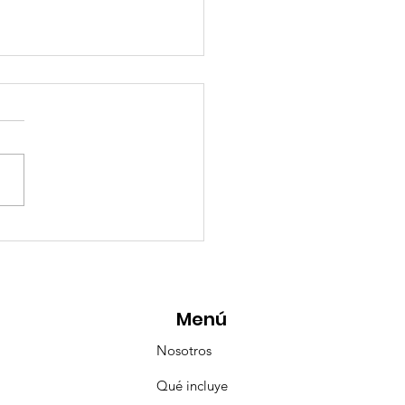
eMásViajandoByFraveo
icipó en la caravana
anizada por Nefertari
Menú
Nosotros
Qué incluye