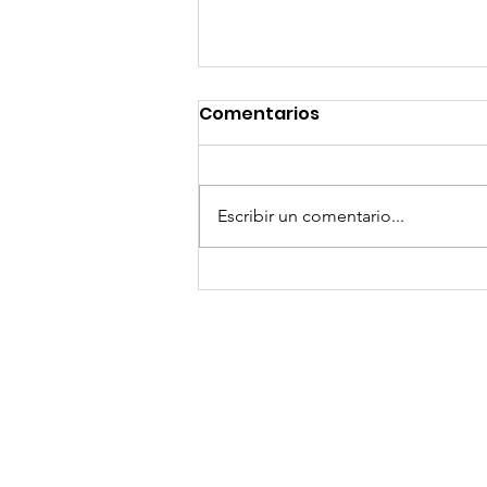
Comentarios
Escribir un comentario...
GoMapTravelByFraveo
participó en un
desayuno de
capacitación realizado
en el Hotel Casa Mayor