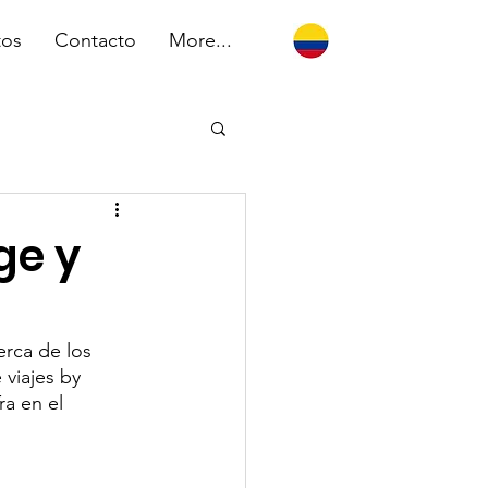
tos
Contacto
More...
ge y
erca de los 
 viajes by 
a en el 