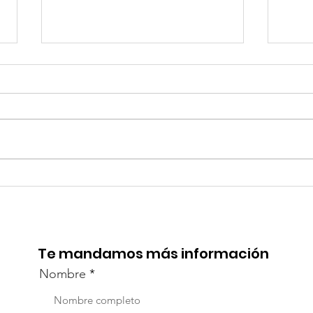
TourTravelynByFraveo
Viv
participó en la
part
capacitación vía Zoom
org
Te mandamos más información
Nombre