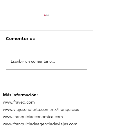
Comentarios
Escribir un comentario...
¡Acapulco y Guerrero
¡Presencia D
se Visten de Fiesta!
en la Carava
Turística de 
Más información:
www.fraveo.com
www.viajesenoferta.com.mx/franquicias
www.franquiciaeconomica.com
www.franquiciadeagenciadeviajes.com