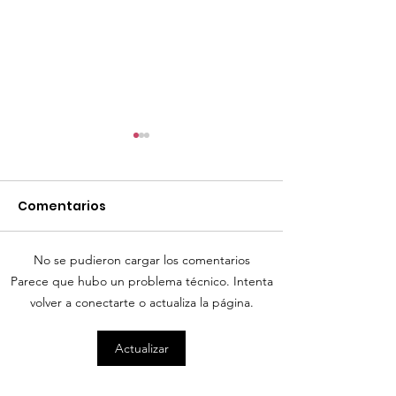
Comentarios
No se pudieron cargar los comentarios
TourTravelynByFraveo
Parece que hubo un problema técnico. Intenta
ViveMásViaja
participó en la
volver a conectarte o actualiza la página.
participó en 
capacitación vía
organizada po
Actualizar
Zoom