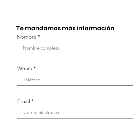
Visten de Fiesta!
la C
Aca
Te mandamos más información
Nombre
Whats
Email