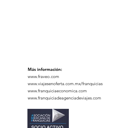
Playas de Florida!
Más información:
www.fraveo.com
www.viajesenoferta.com.mx/franquicias
www.franquiciaeconomica.com
www.franquiciadeagenciadeviajes.com