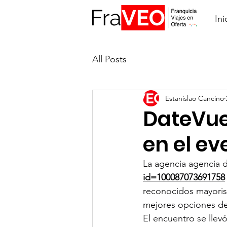
Ini
All Posts
Estanislao Cancino
DateVue
en el ev
La agencia agencia d
id=100087073691758
reconocidos mayoris
mejores opciones de 
El encuentro se llev