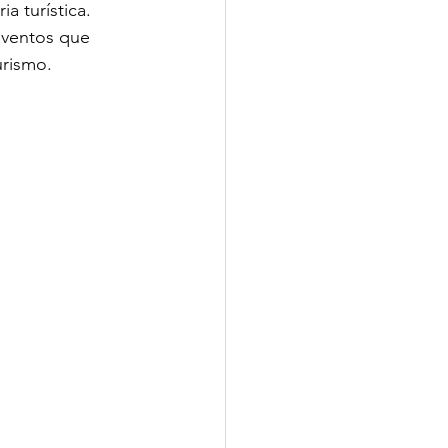
a turística.
eventos que 
urismo.