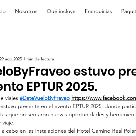
cio
Nosotros
Qué incluye
Franquicias
Pagui
29 ago 2025
1 min de lectura
loByFraveo estuvo pr
ento EPTUR 2025.
e viajes 
#DateVueloByFraveo
https://www.facebook.com
 estuvo presente en el evento EPTUR 2025, donde partic
tas que presentaron nuevas oportunidades y herramienta
viaje.
ó a cabo en las instalaciones del Hotel Camino Real Pola