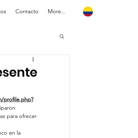
tos
Contacto
More...
esente
/profile.php?
iparon 
s para ofrecer 
nco en la 