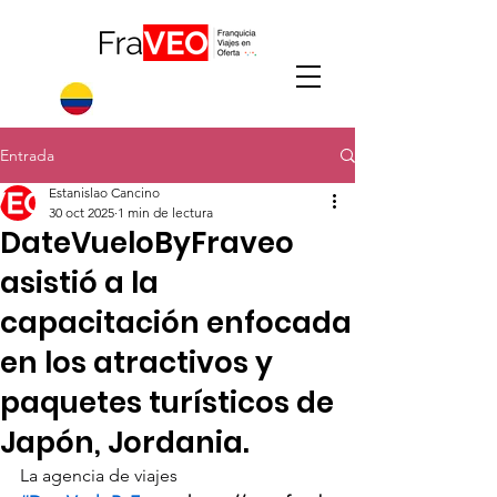
Entrada
Estanislao Cancino
30 oct 2025
1 min de lectura
DateVueloByFraveo
asistió a la
capacitación enfocada
en los atractivos y
paquetes turísticos de
Japón, Jordania.
La agencia de viajes 