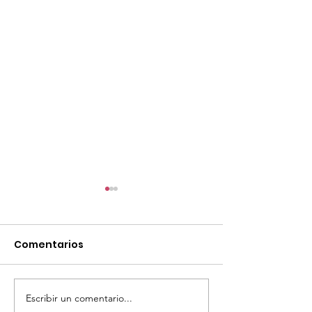
Comentarios
Escribir un comentario...
TourTravelynByFraveo