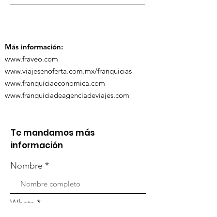
ViveMásViaja
participó en la
participó en 
capacitación vía
organizada po
Zoom
Más información:
www.fraveo.com
www.viajesenoferta.com.mx/franquicias
www.franquiciaeconomica.com
www.franquiciadeagenciadeviajes.com
Te mandamos más
información
Nombre
Whats