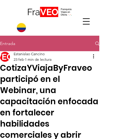
Entrada
Estanislao Cancino
23 feb
1 min de lectura
CotizaYViajaByFraveo
participó en el
Webinar, una
capacitación enfocada
en fortalecer
habilidades
comerciales y abrir