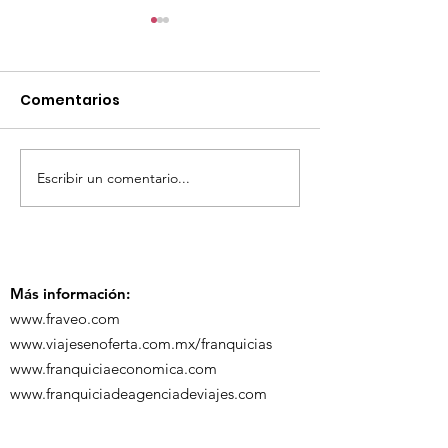
Comentarios
Escribir un comentario...
TourTravelynByFraveo
ViveMásViaja
participó en la
participó en 
capacitación vía
organizada po
Zoom
Más información:
www.fraveo.com
www.viajesenoferta.com.mx/franquicias
www.franquiciaeconomica.com
www.franquiciadeagenciadeviajes.com