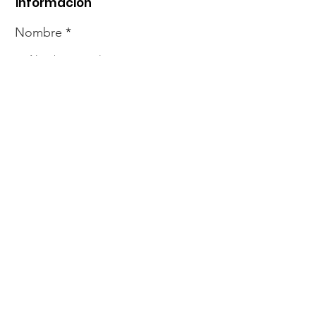
información
Nombre
Whats
Email
Enviar