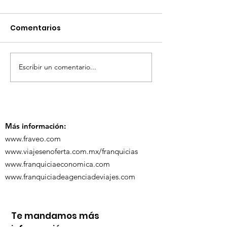
Comentarios
Escribir un comentario...
TourTravelynByFraveo
ViveMásViaja
participó en la
participó en 
capacitación vía
organizada po
Zoom
Más información:
www.fraveo.com
www.viajesenoferta.com.mx/franquicias
www.franquiciaeconomica.com
www.franquiciadeagenciadeviajes.com
Te mandamos más