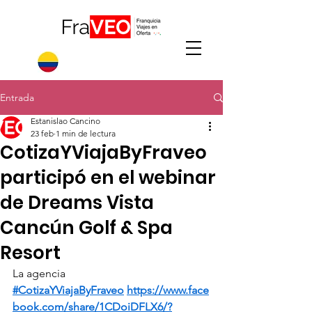
Entrada
Estanislao Cancino
23 feb
1 min de lectura
CotizaYViajaByFraveo
participó en el webinar
de Dreams Vista
Cancún Golf & Spa
Resort
La agencia 
#CotizaYViajaByFraveo
https://www.face
book.com/share/1CDoiDFLX6/?