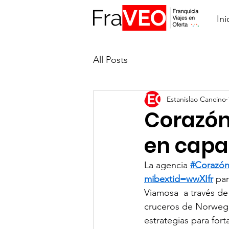
Ini
All Posts
Estanislao Cancino
Corazón
en capac
La agencia 
#Corazón
mibextid=wwXIfr
 par
Viamosa  a través de
cruceros de Norwegia
estrategias para fort