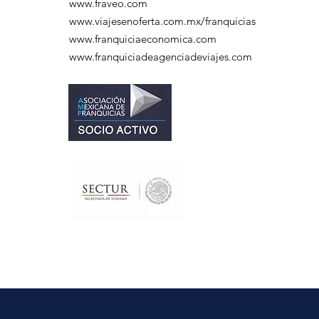
www.fraveo.com
www.viajesenoferta.com.mx/franquicias
www.franquiciaeconomica.com
www.franquiciadeagenciadeviajes.com