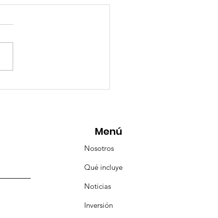
eMásViajandoByFraveo
icipó en la caravana
anizada por Nefertari
Menú
Nosotros
Qué incluye
Noticias
Inversión