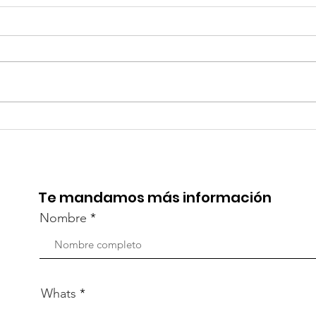
TourTravelynByFraveo
Viv
participó en la
part
capacitación vía Zoom
org
Te mandamos más información
Nombre
Whats