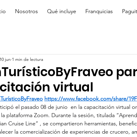
cio
Nosotros
Qué incluye
Franquicias
Pagui
10 jun
1 min de lectura
TurísticoByFraveo par
itación virtual
TurísticoByFraveo
https://www.facebook.com/share/1
ticipó el pasado 08 de junio  en la capacitación virtual 
 la plataforma Zoom. Durante la sesión, titulada “Apren
n Cruise Line” , se compartieron herramientas, benefic
alecer la comercialización de experiencias de crucero, am