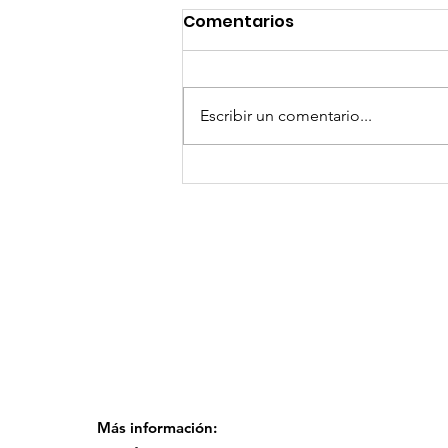
Comentarios
Escribir un comentario...
GoMapTravelByFraveo
participó en un
desayuno de
capacitación realizado
en el Hotel Casa Mayor
Más información: