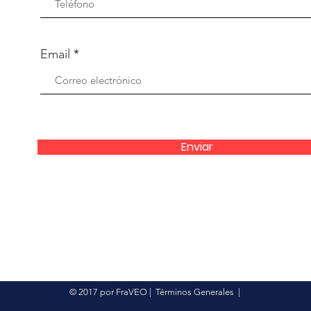
Email
Enviar
© 2017 por FraVEO
|
Términos Generales
|