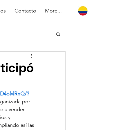
tos
Contacto
More...
ticipó
9FD4oMRnQ/?
organizada por 
de a vender 
ios y 
pliando así las 