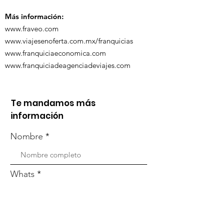
organizada po
Zoom
Más información:
www.fraveo.com
www.viajesenoferta.com.mx/franquicias
www.franquiciaeconomica.com
www.franquiciadeagenciadeviajes.com
Te mandamos más
información
Nombre
Whats
Email