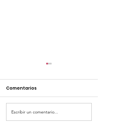
Comentarios
Escribir un comentario...
TourTravelynByFraveo
ViveMásViaja
participó en la
participó en 
capacitación vía