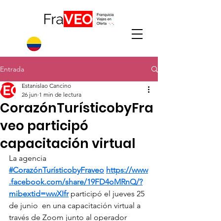
Entrada
Estanislao Cancino
26 jun
1 min de lectura
CorazónTurísticobyFra
veo participó
capacitación virtual
La agencia 
#CorazónTurísticobyFraveo
https://www
.facebook.com/share/19FD4oMRnQ/?
mibextid=wwXIfr
 participó el jueves 25 
de junio  en una capacitación virtual a 
través de Zoom junto al operador 