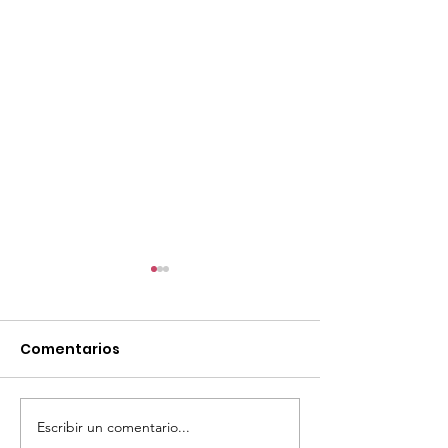
Comentarios
Escribir un comentario...
TourTravelynByFraveo