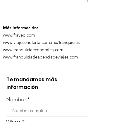
ViveMásViaja
participó en la
participó en 
capacitación vía
organizada po
Zoom
Más información:
www.fraveo.com
www.viajesenoferta.com.mx/franquicias
www.franquiciaeconomica.com
www.franquiciadeagenciadeviajes.com
Te mandamos más
información
Nombre
Whats