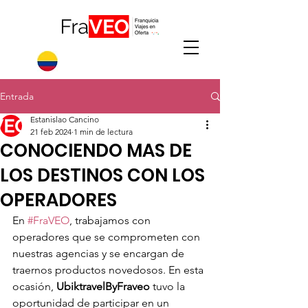
Entrada
Estanislao Cancino
21 feb 2024
1 min de lectura
CONOCIENDO MAS DE
LOS DESTINOS CON LOS
OPERADORES
En 
#FraVEO
, trabajamos con 
operadores que se comprometen con 
nuestras agencias y se encargan de 
traernos productos novedosos. En esta 
ocasión, 
UbiktravelByFraveo
 tuvo la 
oportunidad de participar en un 