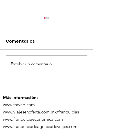
Comentarios
Escribir un comentario...
¡Acapulco y Guerrero
¡Presencia D
se Visten de Fiesta!
en la Carava
Turística de 
Más información:
www.fraveo.com
www.viajesenoferta.com.mx/franquicias
www.franquiciaeconomica.com
www.franquiciadeagenciadeviajes.com