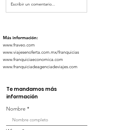
Escribir un comentario...
TourTravelynByFraveo
ViveMásViaja
participó en la
participó en 
capacitación vía
organizada po
Zoom
Más información:
www.fraveo.com
www.viajesenoferta.com.mx/franquicias
www.franquiciaeconomica.com
www.franquiciadeagenciadeviajes.com
Te mandamos más
información
Nombre