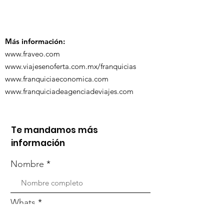
participó en la
participó en 
capacitación vía
organizada po
Zoom
Más información:
www.fraveo.com
www.viajesenoferta.com.mx/franquicias
www.franquiciaeconomica.com
www.franquiciadeagenciadeviajes.com
Te mandamos más
información
Nombre
Whats