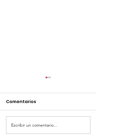
Comentarios
Escribir un comentario...
TourTravelynByFraveo
ViveMásViaja